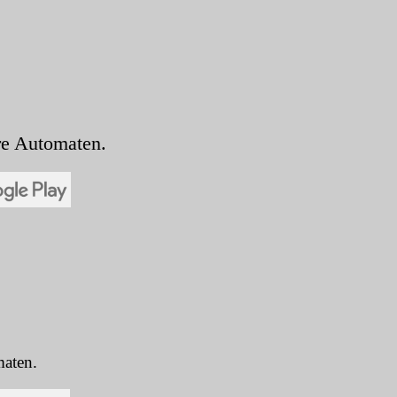
re Automaten.
maten.